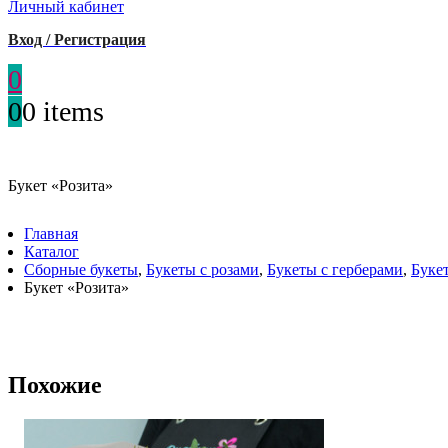
Личный кабинет
Вход / Регистрация
0
0
0 items
Букет «Розита»
Главная
Каталог
Сборные букеты
,
Букеты с розами
,
Букеты с герберами
,
Буке
Букет «Розита»
Похожие