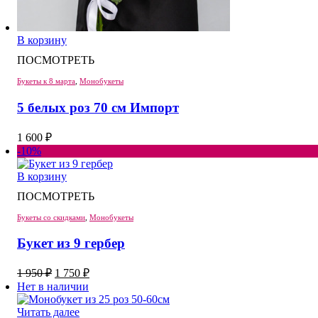
В корзину
ПОСМОТРЕТЬ
Букеты к 8 марта
,
Монобукеты
5 белых роз 70 см Импорт
1 600
₽
-10%
В корзину
ПОСМОТРЕТЬ
Букеты со скидками
,
Монобукеты
Букет из 9 гербер
Первоначальная
Текущая
1 950
₽
1 750
₽
цена
цена:
Нет в наличии
составляла
1
1
750 ₽.
Читать далее