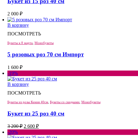
Букет из 15 роз 40 см
2 000
₽
В корзину
ПОСМОТРЕТЬ
Букеты к 8 марта
,
Монобукеты
5 розовых роз 70 см Импорт
1 600
₽
-19%
В корзину
ПОСМОТРЕТЬ
Букеты из розы Кения 40см
,
Букеты со скидками
,
Монобукеты
Букет из 25 роз 40 см
Первоначальная
Текущая
3 200
₽
2 600
₽
цена
цена:
-20%
составляла
2