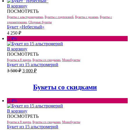
В корзину
ПОСМОТРЕТЬ
Букеты с альстромериями
,
Букеты с гортензией
,
Букеты с розами
,
Букеты с
хризантемами
,
Сборные букеты
Букет «Небесный»
4 250
₽
-14%
В корзину
ПОСМОТРЕТЬ
Букеты к 8 марта
,
Букеты со скидками
,
Монобукеты
Букет из 15 альстромерий
Первоначальная
Текущая
3 500
₽
3 000
₽
цена
цена:
составляла
3
3
Букеты со скидками
000 ₽.
500 ₽.
-14%
В корзину
ПОСМОТРЕТЬ
Букеты к 8 марта
,
Букеты со скидками
,
Монобукеты
Букет из 15 альстромерий