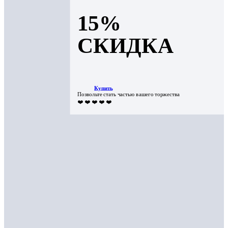
15%
СКИДКА
Купить
Позвольте стать частью вашего торжества
❤️ ❤️ ❤️ ❤️ ❤️