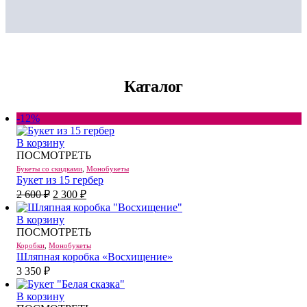
Каталог
-12%
В корзину
ПОСМОТРЕТЬ
Букеты со скидками
,
Монобукеты
Букет из 15 гербер
Первоначальная
Текущая
2 600
₽
2 300
₽
цена
цена:
составляла
2
В корзину
2
300 ₽.
ПОСМОТРЕТЬ
600 ₽.
Коробки
,
Монобукеты
Шляпная коробка «Восхищение»
3 350
₽
В корзину