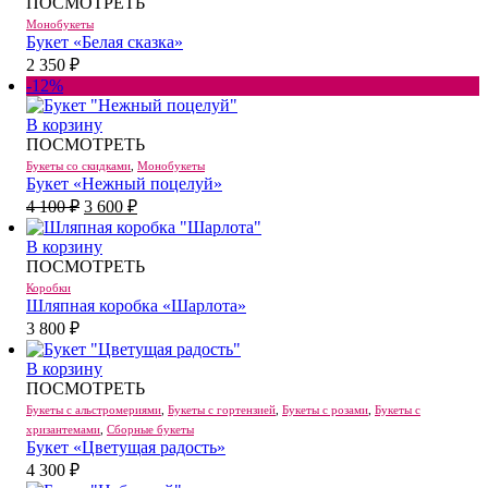
ПОСМОТРЕТЬ
Монобукеты
Букет «Белая сказка»
2 350
₽
-12%
В корзину
ПОСМОТРЕТЬ
Букеты со скидками
,
Монобукеты
Букет «Нежный поцелуй»
Первоначальная
Текущая
4 100
₽
3 600
₽
цена
цена:
составляла
3
В корзину
4
600 ₽.
ПОСМОТРЕТЬ
100 ₽.
Коробки
Шляпная коробка «Шарлота»
3 800
₽
В корзину
ПОСМОТРЕТЬ
Букеты с альстромериями
,
Букеты с гортензией
,
Букеты с розами
,
Букеты с
хризантемами
,
Сборные букеты
Букет «Цветущая радость»
4 300
₽