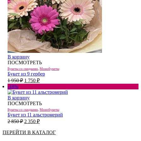
В корзину
ПОСМОТРЕТЬ
Букеты со скидками
,
Монобукеты
Букет из 9 гербер
Первоначальная
Текущая
1 950
₽
1 750
₽
цена
цена:
-18%
составляла
1
1
750 ₽.
В корзину
950 ₽.
ПОСМОТРЕТЬ
Букеты со скидками
,
Монобукеты
Букет из 11 альстромерий
Первоначальная
Текущая
2 850
₽
2 350
₽
цена
цена:
составляла
2
ПЕРЕЙТИ В КАТАЛОГ
2
350 ₽.