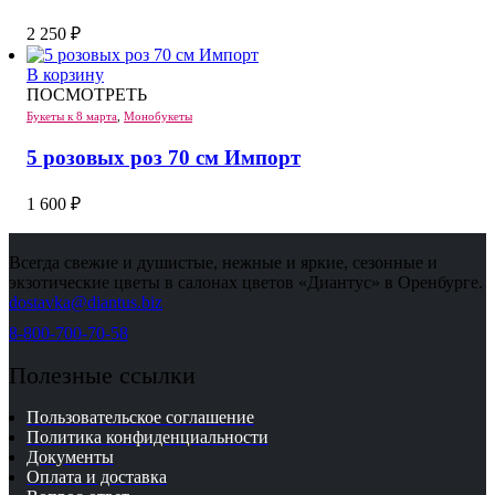
2 250
₽
В корзину
ПОСМОТРЕТЬ
Букеты к 8 марта
,
Монобукеты
5 розовых роз 70 см Импорт
1 600
₽
Всегда свежие и душистые, нежные и яркие, сезонные и
экзотические цветы в салонах цветов «Диантус» в Оренбурге.
dostavka@diantus.biz
8-800-700-70-58
Полезные ссылки
Пользовательское соглашение
Политика конфиденциальности
Документы
Оплата и доставка