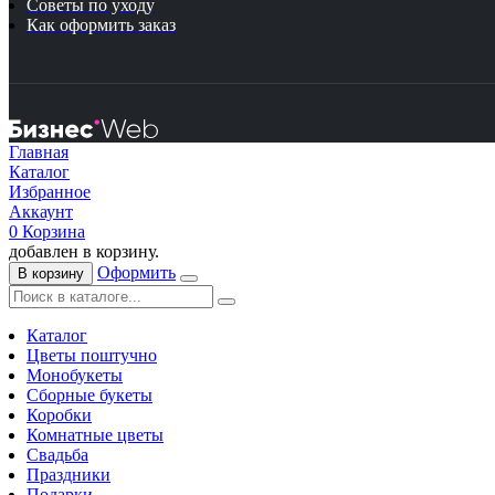
Советы по уходу
Как оформить заказ
Главная
Каталог
Избранное
Аккаунт
0
Корзина
добавлен в корзину.
Оформить
В корзину
Каталог
Цветы поштучно
Монобукеты
Сборные букеты
Коробки
Комнатные цветы
Свадьба
Праздники
Подарки