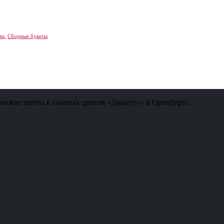
ми
,
Сборные букеты
ческие цветы в салонах цветов «Диантус» в Оренбурге.