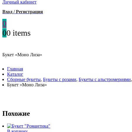
Личный кабинет
Вход / Регистрация
0
0
0 items
Букет «Моно Лиза»
Главная
Каталог
Сборные букеты
,
Букеты с розами
,
Букеты с альстромериями
Букет «Моно Лиза»
Похожие
В корзину