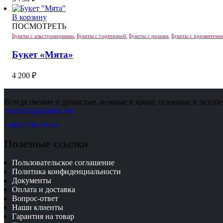
В корзину
ПОСМОТРЕТЬ
Букеты с альстромериями
,
Букеты с гортензией
,
Букеты с розами
,
Букеты с хризантема
Букет «Мята»
4 200
₽
Всегда свежие и душистые, нежные и яркие, сезонные и экзоти
dostavka@diantus.biz
8-800-700-70-58
Полезные ссылки
Пользовательское соглашение
Политика конфиденциальности
Документы
Оплата и доставка
Вопрос-ответ
Наши клиенты
Гарантия на товар