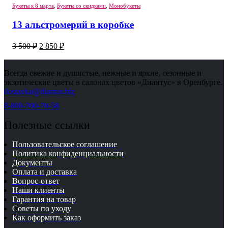
Букеты к 8 марта
,
Букеты со скидками
,
Монобукеты
13 альстромерий в коробке
Первоначальная
Текущая
3 500
₽
2 850
₽
цена
цена:
составляла
2
3
Всегда свежие и душистые, нежные и яркие, сезонные и
850 ₽.
экзотические цветы в салонах цветов «Диантус» в Оренбурге.
500 ₽.
dostavka@diantus.biz
8-800-700-70-58
Полезные ссылки
Пользовательское соглашение
Политика конфиденциальности
Документы
Оплата и доставка
Вопрос-ответ
Наши клиенты
Гарантия на товар
Советы по уходу
Как оформить заказ