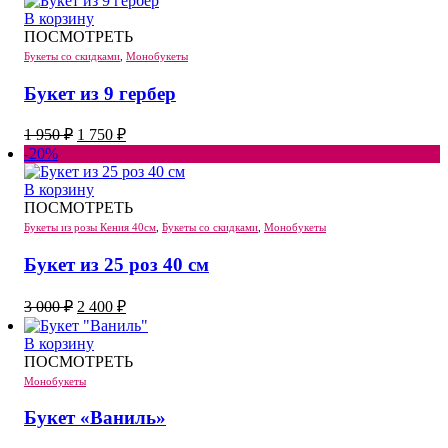
В корзину
ПОСМОТРЕТЬ
Букеты со скидками
,
Монобукеты
Букет из 9 гербер
Первоначальная
Текущая
1 950
₽
1 750
₽
цена
цена:
-20%
составляла
1
1
750 ₽.
В корзину
950 ₽.
ПОСМОТРЕТЬ
Букеты из розы Кения 40см
,
Букеты со скидками
,
Монобукеты
Букет из 25 роз 40 см
Первоначальная
Текущая
3 000
₽
2 400
₽
цена
цена:
составляла
2
В корзину
3
400 ₽.
ПОСМОТРЕТЬ
000 ₽.
Монобукеты
Букет «Ваниль»