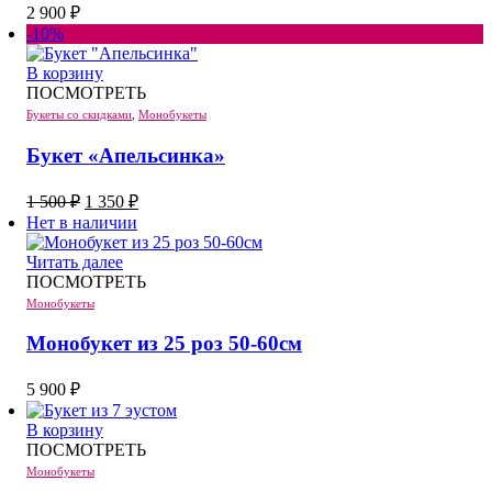
2 900
₽
-10%
В корзину
ПОСМОТРЕТЬ
Букеты со скидками
,
Монобукеты
Букет «Апельсинка»
Первоначальная
Текущая
1 500
₽
1 350
₽
цена
цена:
Нет в наличии
составляла
1
1
350 ₽.
Читать далее
500 ₽.
ПОСМОТРЕТЬ
Монобукеты
Монобукет из 25 роз 50-60см
5 900
₽
В корзину
ПОСМОТРЕТЬ
Монобукеты