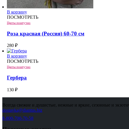
В корзину
ПОСМОТРЕТЬ
Цветы поштучно
Роза красная (Россия) 60-70 см
280
₽
В корзину
ПОСМОТРЕТЬ
Цветы поштучно
Гербера
130
₽
Всегда свежие и душистые, нежные и яркие, сезонные и экзоти
dostavka@diantus.biz
8-800-700-70-58