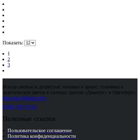
Показать:
1
2
3
Всегда свежие и душистые, нежные и яркие, сезонные и
экзотические цветы в салонах цветов «Диантус» в Оренбурге.
dostavka@diantus.biz
8-800-700-70-58
Полезные ссылки
Пользовательское соглашение
Политика конфиденциальности