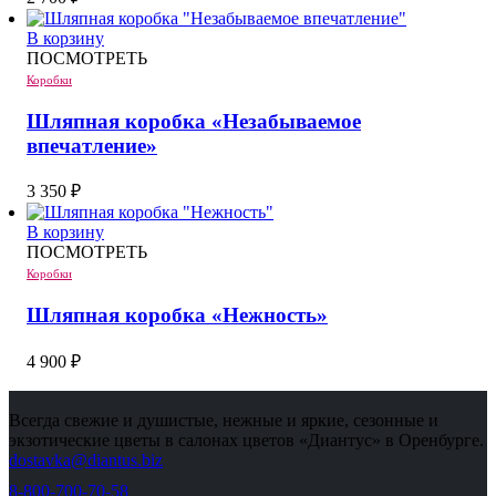
В корзину
ПОСМОТРЕТЬ
Коробки
Шляпная коробка «Незабываемое
впечатление»
3 350
₽
В корзину
ПОСМОТРЕТЬ
Коробки
Шляпная коробка «Нежность»
4 900
₽
Всегда свежие и душистые, нежные и яркие, сезонные и
экзотические цветы в салонах цветов «Диантус» в Оренбурге.
dostavka@diantus.biz
8-800-700-70-58