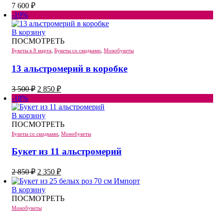
7 600
₽
-19%
В корзину
ПОСМОТРЕТЬ
Букеты к 8 марта
,
Букеты со скидками
,
Монобукеты
13 альстромерий в коробке
Первоначальная
Текущая
3 500
₽
2 850
₽
цена
цена:
-18%
составляла
2
3
850 ₽.
В корзину
500 ₽.
ПОСМОТРЕТЬ
Букеты со скидками
,
Монобукеты
Букет из 11 альстромерий
Первоначальная
Текущая
2 850
₽
2 350
₽
цена
цена:
составляла
2
В корзину
2
350 ₽.
ПОСМОТРЕТЬ
850 ₽.
Монобукеты