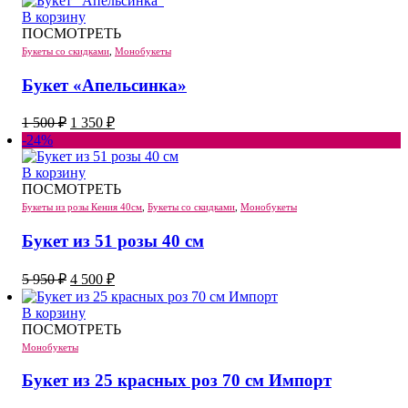
В корзину
ПОСМОТРЕТЬ
Букеты со скидками
,
Монобукеты
Букет «Апельсинка»
Первоначальная
Текущая
1 500
₽
1 350
₽
цена
цена:
-24%
составляла
1
1
350 ₽.
В корзину
500 ₽.
ПОСМОТРЕТЬ
Букеты из розы Кения 40см
,
Букеты со скидками
,
Монобукеты
Букет из 51 розы 40 см
Первоначальная
Текущая
5 950
₽
4 500
₽
цена
цена:
составляла
4
В корзину
5
500 ₽.
ПОСМОТРЕТЬ
950 ₽.
Монобукеты
Букет из 25 красных роз 70 см Импорт